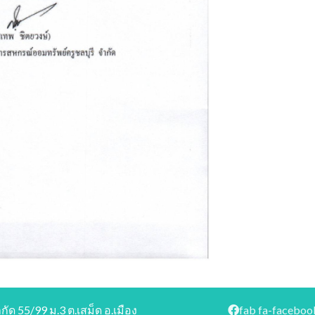
ด 55/99 ม.3 ต.เสม็ด อ.เมือง
fab fa-faceboo